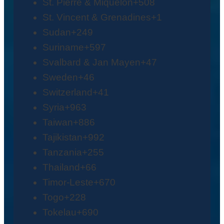
St. Pierre & Miquelon
+508
St. Vincent & Grenadines
+1
Sudan
+249
Suriname
+597
Svalbard & Jan Mayen
+47
Sweden
+46
Switzerland
+41
Syria
+963
Taiwan
+886
Tajikistan
+992
Tanzania
+255
Thailand
+66
Timor-Leste
+670
Togo
+228
Tokelau
+690