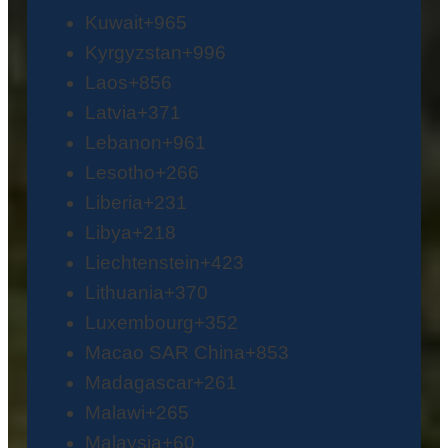
Kuwait
+965
Kyrgyzstan
+996
Laos
+856
Latvia
+371
Lebanon
+961
Lesotho
+266
Liberia
+231
Libya
+218
Liechtenstein
+423
Lithuania
+370
Luxembourg
+352
Macao SAR China
+853
Madagascar
+261
Malawi
+265
Malaysia
+60