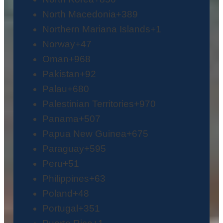
North Macedonia
+389
Northern Mariana Islands
+1
Norway
+47
Oman
+968
Pakistan
+92
Palau
+680
Palestinian Territories
+970
Panama
+507
Papua New Guinea
+675
Paraguay
+595
Peru
+51
Philippines
+63
Poland
+48
Portugal
+351