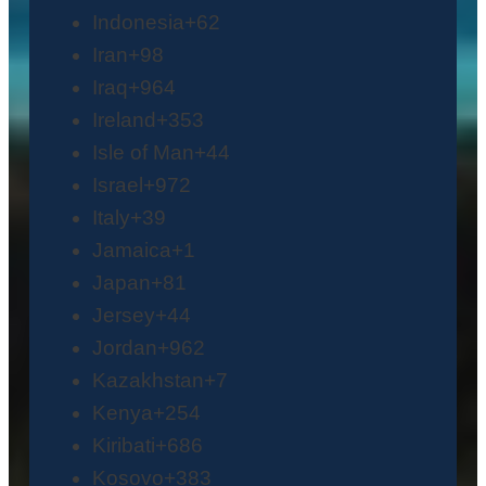
Indonesia
+62
Iran
+98
Iraq
+964
Ireland
+353
Isle of Man
+44
Israel
+972
Italy
+39
Jamaica
+1
Japan
+81
Jersey
+44
Jordan
+962
Kazakhstan
+7
Kenya
+254
Kiribati
+686
Kosovo
+383