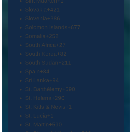
Sint Maarten
+1
Slovakia
+421
Slovenia
+386
Solomon Islands
+677
Somalia
+252
South Africa
+27
South Korea
+82
South Sudan
+211
Spain
+34
Sri Lanka
+94
St. Barthélemy
+590
St. Helena
+290
St. Kitts & Nevis
+1
St. Lucia
+1
St. Martin
+590