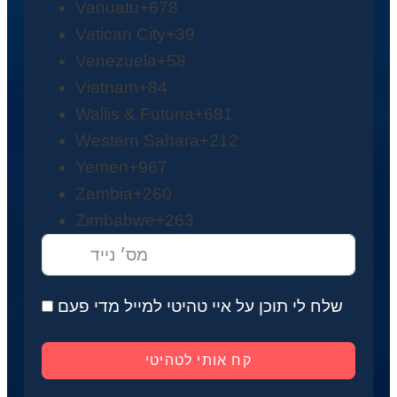
Vanuatu
+678
Vatican City
+39
Venezuela
+58
Vietnam
+84
Wallis & Futuna
+681
Western Sahara
+212
Yemen
+967
Zambia
+260
Zimbabwe
+263
שלח לי תוכן על איי טהיטי למייל מדי פעם
קח אותי לטהיטי