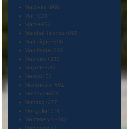
Maldives
+960
Mali
+223
Malta
+356
Marshall Islands
+692
Martinique
+596
Mauritania
+222
Mauritius
+230
Mayotte
+262
Mexico
+52
Micronesia
+691
Moldova
+373
Monaco
+377
Mongolia
+976
Montenegro
+382
Montserrat
+1