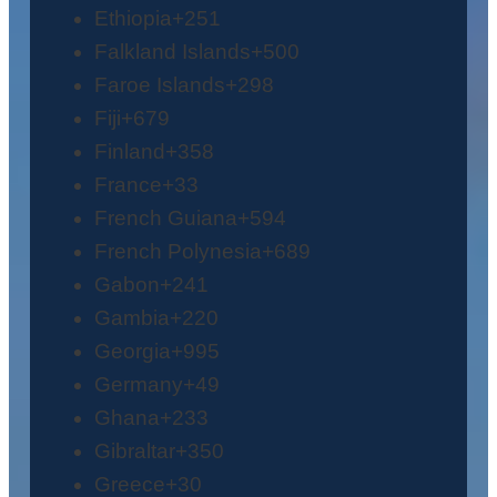
Ethiopia
+251
Falkland Islands
+500
Faroe Islands
+298
Fiji
+679
Finland
+358
France
+33
French Guiana
+594
French Polynesia
+689
Gabon
+241
Gambia
+220
Georgia
+995
Germany
+49
Ghana
+233
Gibraltar
+350
Greece
+30