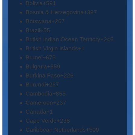
Bolivia
+591
Bosnia & Herzegovina
+387
Botswana
+267
Brazil
+55
British Indian Ocean Territory
+246
British Virgin Islands
+1
Brunei
+673
Bulgaria
+359
Burkina Faso
+226
Burundi
+257
Cambodia
+855
Cameroon
+237
Canada
+1
Cape Verde
+238
Caribbean Netherlands
+599