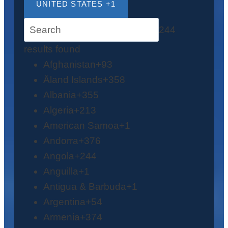
UNITED STATES +1
244
results found
Afghanistan
+93
Åland Islands
+358
Albania
+355
Algeria
+213
American Samoa
+1
Andorra
+376
Angola
+244
Anguilla
+1
Antigua & Barbuda
+1
Argentina
+54
Armenia
+374