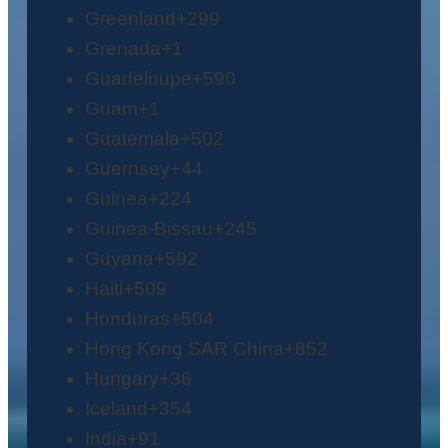
Greenland
+299
Grenada
+1
Guadeloupe
+590
Guam
+1
Guatemala
+502
Guernsey
+44
Guinea
+224
Guinea-Bissau
+245
Guyana
+592
Haiti
+509
Honduras
+504
Hong Kong SAR China
+852
Hungary
+36
Iceland
+354
India
+91