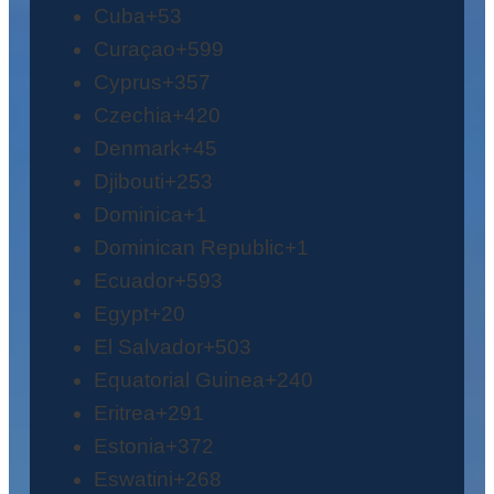
Cuba
+53
Curaçao
+599
Cyprus
+357
Czechia
+420
Denmark
+45
Djibouti
+253
Dominica
+1
Dominican Republic
+1
Ecuador
+593
Egypt
+20
El Salvador
+503
Equatorial Guinea
+240
Eritrea
+291
Estonia
+372
Eswatini
+268