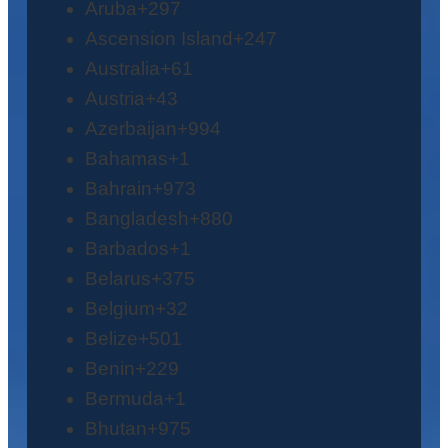
Aruba
+297
Ascension Island
+247
Australia
+61
Austria
+43
Azerbaijan
+994
Bahamas
+1
Bahrain
+973
Bangladesh
+880
Barbados
+1
Belarus
+375
Belgium
+32
Belize
+501
Benin
+229
Bermuda
+1
Bhutan
+975