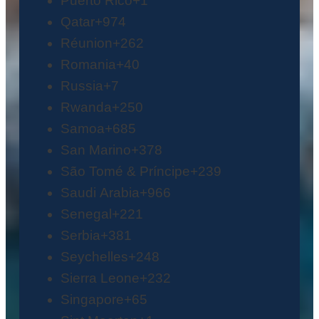
Puerto Rico
+1
Qatar
+974
Réunion
+262
Romania
+40
Russia
+7
Rwanda
+250
Samoa
+685
San Marino
+378
São Tomé & Príncipe
+239
Saudi Arabia
+966
Senegal
+221
Serbia
+381
Seychelles
+248
Sierra Leone
+232
Singapore
+65