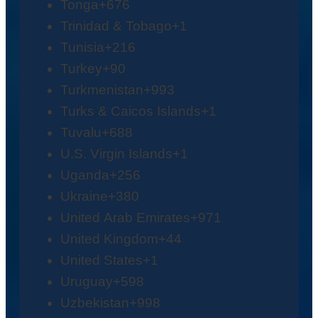
Tonga
+676
Trinidad & Tobago
+1
Tunisia
+216
Turkey
+90
Turkmenistan
+993
Turks & Caicos Islands
+1
Tuvalu
+688
U.S. Virgin Islands
+1
Uganda
+256
Ukraine
+380
United Arab Emirates
+971
United Kingdom
+44
United States
+1
Uruguay
+598
Uzbekistan
+998