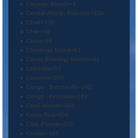
Cayman Islands
+1
Central African Republic
+236
Chad
+235
Chile
+56
China
+86
Christmas Island
+61
Cocos (Keeling) Islands
+61
Colombia
+57
Comoros
+269
Congo - Brazzaville
+242
Congo - Kinshasa
+243
Cook Islands
+682
Costa Rica
+506
Côte d’Ivoire
+225
Croatia
+385