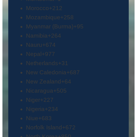
Morocco
+212
Mozambique
+258
Myanmar (Burma)
+95
Namibia
+264
Nauru
+674
Nepal
+977
Netherlands
+31
New Caledonia
+687
New Zealand
+64
Nicaragua
+505
Niger
+227
Nigeria
+234
Niue
+683
Norfolk Island
+672
North Korea
+850